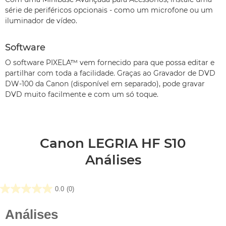
série de periféricos opcionais - como um microfone ou um
iluminador de vídeo.
Software
O software PIXELA™ vem fornecido para que possa editar e
partilhar com toda a facilidade. Graças ao Gravador de DVD
DW-100 da Canon (disponível em separado), pode gravar
DVD muito facilmente e com um só toque.
Canon LEGRIA HF S10
Análises
0.0
(0)
0.0
em
5
estrelas.