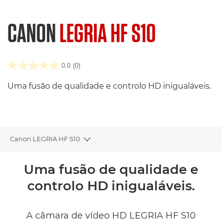
CANON
LEGRIA HF S10
0.0
(0)
Uma fusão de qualidade e controlo HD inigualáveis.
Canon LEGRIA HF S10
Toggle breadcrumbs
Descrição geral
Uma fusão de qualidade e
controlo HD inigualáveis.
Caraterísticas técnicas
Comentários
A câmara de vídeo HD LEGRIA HF S10