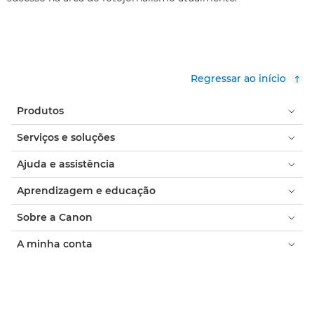
Regressar ao início
Produtos
Serviços e soluções
Ajuda e assistência
Aprendizagem e educação
Sobre a Canon
A minha conta
Termos e Condições
Aviso de Cookies
Acessibilidade
Privacidade
Declaração sobre escravatura moderna (PDF)