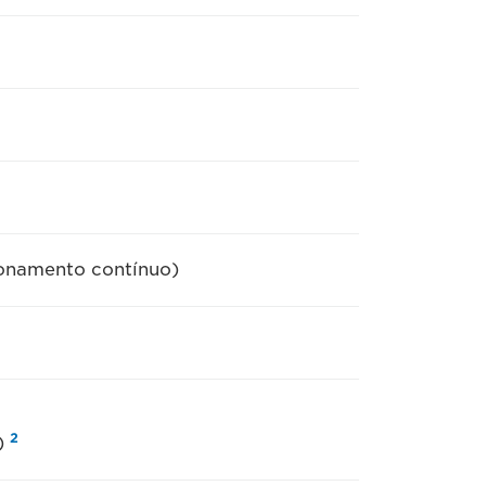
ionamento contínuo)
2
s)