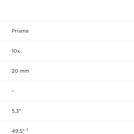
Prisma
10x
20 mm
-
5,3°
1
49,5°