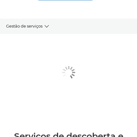
Gestão de serviços
DESCOBERTA E DESIGN
TRANSIÇÃO E IMPLEMENTAÇÃO
ASSISTÊNCIA À GESTÃO E REVISÃO
SERVIÇOS DE CICLO DE VIDA DO ESPAÇO DE TRABALHO
Serviços de descoberta e