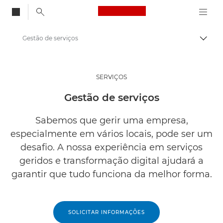
Canon Logo, back to
Gestão de serviços
Alter
Canon
Soluções e serviços
SERVIÇOS
Serviços
Gestão de serviços
Sabemos que gerir uma empresa,
especialmente em vários locais, pode ser um
desafio. A nossa experiência em serviços
geridos e transformação digital ajudará a
garantir que tudo funciona da melhor forma.
SOLICITAR INFORMAÇÕES