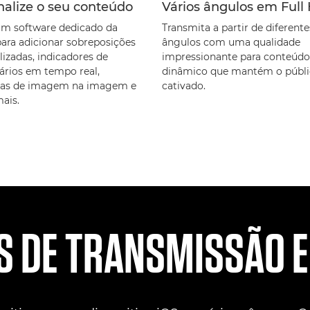
nalize o seu conteúdo
Vários ângulos em Full
 um software dedicado da
Transmita a partir de diferente
ara adicionar sobreposições
ângulos com uma qualidade
lizadas, indicadores de
impressionante para conteúdo
rios em tempo real,
dinâmico que mantém o públ
as de imagem na imagem e
cativado.
ais.
S DE TRANSMISSÃO E