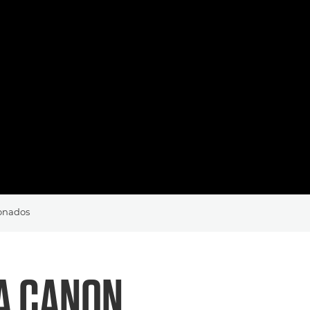
ionados
 A
CANON