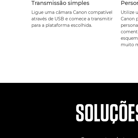
Transmissão simples
Perso
Ligue uma câmara Canon compatível
Utilize
através de USB e comece a transmitir
Canon p
para a plataforma escolhida.
persona
comentá
esquem
muito m
SOLUÇÕE