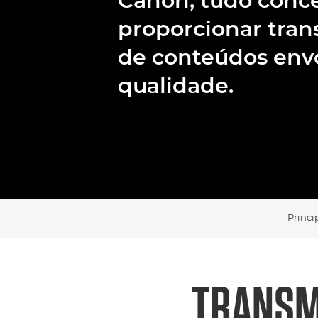
Canon, tudo conce
proporcionar tran
de conteúdos envo
qualidade.
Princi
TRANSM