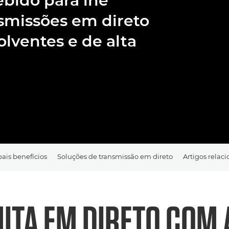
bido para lhe
smissões em direto
lventes e de alta
pais benefícios
Soluções de transmissão em direto
Artigos relac
ITA EM DIRETO COM