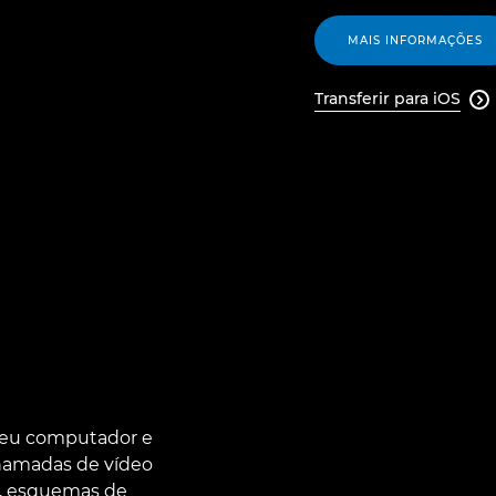
MAIS INFORMAÇÕES
Transferir para iOS

 seu computador e
chamadas de vídeo
o, esquemas de