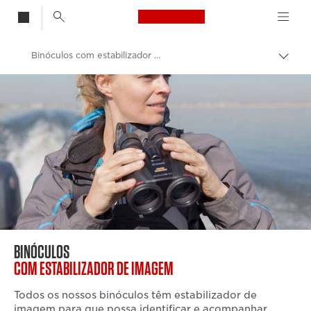
Canon Logo, back t
Binóculos com estabilizador de imagem
Alter
entre
Canon
trilho
Binóculos
BINÓCULOS
COM ESTABILIZADOR DE IMAGEM
Todos os nossos binóculos têm estabilizador de
imagem para que possa identificar e acompanhar