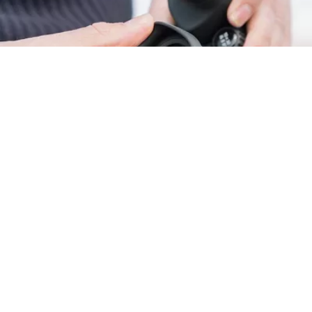
Encontre os binóculos perfeitos
para si