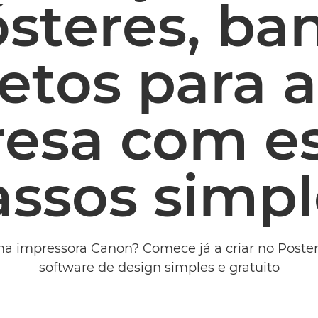
ósteres, ba
etos para 
esa com es
assos simpl
 impressora Canon? Comece já a criar no PosterA
software de design simples e gratuito