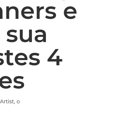
nners e
a sua
tes 4
es
rtist, o