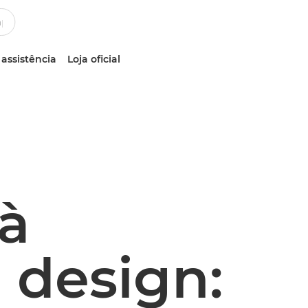
 assistência
Loja oficial
à
 design: