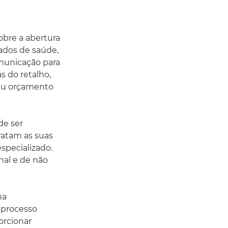
obre a abertura
ados de saúde,
municação para
s do retalho,
seu orçamento
de ser
ratam as suas
specializado.
nal e de não
na
 processo
orcionar