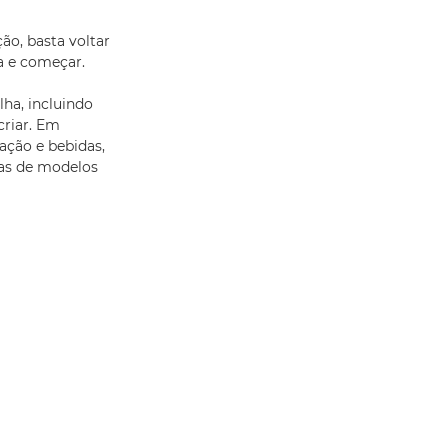
ão, basta voltar
a e começar.
lha, incluindo
criar. Em
ação e bebidas,
ras de modelos