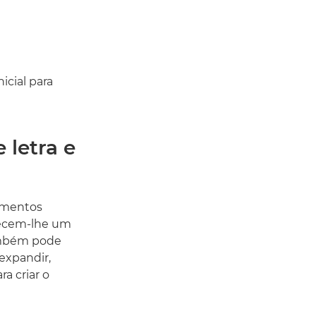
icial para
 letra e
lementos
recem-lhe um
Também pode
 expandir,
a criar o