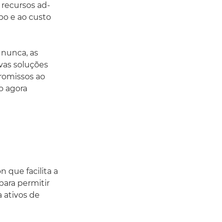
recursos ad-
po e ao custo
 nunca, as
vas soluções
romissos ao
o agora
 que facilita a
para permitir
 ativos de