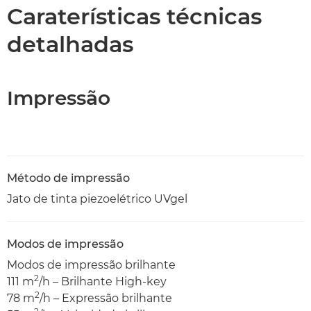
Caraterísticas técnicas
Caraterísticas técnicas
detalhadas
Transferência de PDF
Impressão
Método de impressão
Jato de tinta piezoelétrico UVgel
Modos de impressão
Modos de impressão brilhante
2
111 m
/h – Brilhante High-key
2
78 m
/h – Expressão brilhante