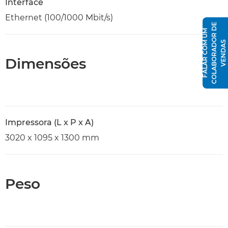
Interface
Ethernet (100/1000 Mbit/s)
E
F
A
L
A
R
C
O
U
M
C
O
L
A
B
O
R
A
D
O
R
D
V
E
N
D
A
M
S
Dimensões
Impressora (L x P x A)
3020 x 1095 x 1300 mm
Peso