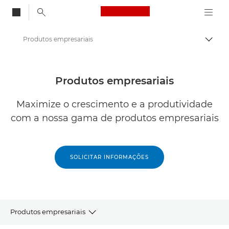
Canon Logo, back to
Produtos empresariais
Alter
Canon
Soluções e serviços
Produtos empresariais
Maximize o crescimento e a produtividade
com a nossa gama de produtos empresariais
SOLICITAR INFORMAÇÕES
Produtos empresariais