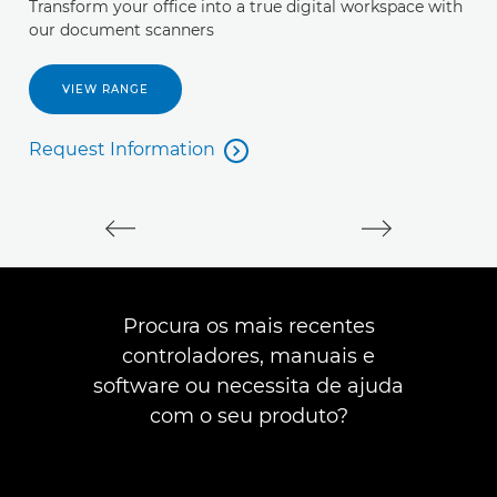
Transform your office into a true digital workspace with
C
our document scanners
VIEW RANGE
R
R
Request Information

Request Information
Procura os mais recentes
controladores, manuais e
software ou necessita de ajuda
com o seu produto?