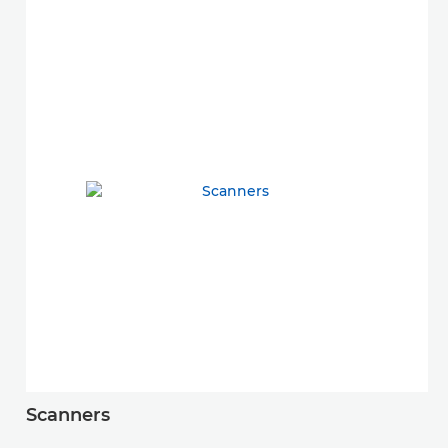
Scanners
S