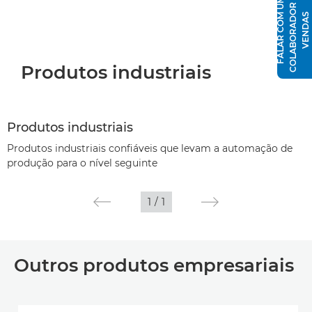
E
F
A
L
A
R
C
O
U
M
C
O
L
A
B
O
R
A
D
O
R
D
V
E
N
D
A
M
S
Produtos industriais
Produtos industriais
Produtos industriais confiáveis que levam a automação de
produção para o nível seguinte
1
/
1
Outros produtos empresariais