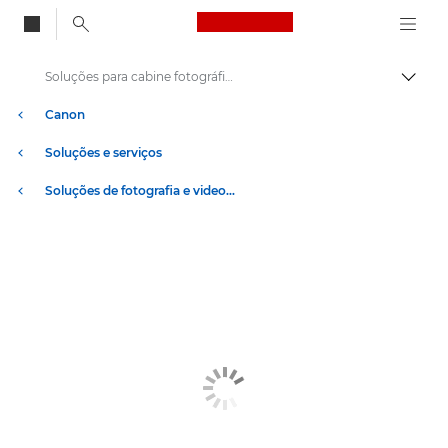
Canon Logo, back to
Soluções para cabine fotográfica: software e hardware
Alter
Canon
Soluções e serviços
Soluções de fotografia e videografia