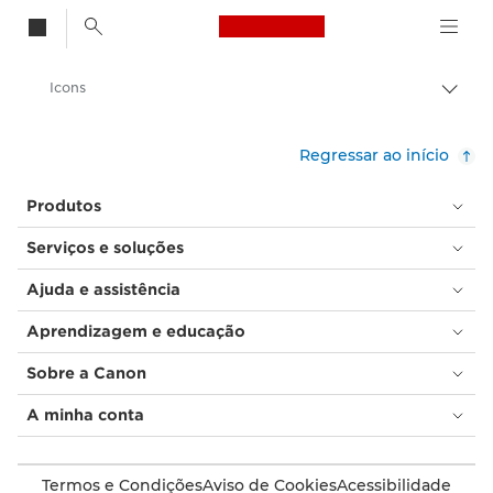
Canon Logo, back t
Icons
Alter
entre
Canon
trilho
Regressar ao início
Soluções e serviços
Produtos
Soluções empresariais
Serviços e soluções
Ajuda e assistência
Aprendizagem e educação
Sobre a Canon
A minha conta
Termos e Condições
Aviso de Cookies
Acessibilidade