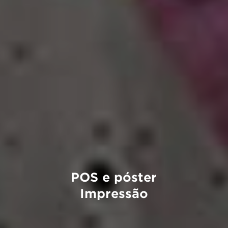
POS e póster
Impressão