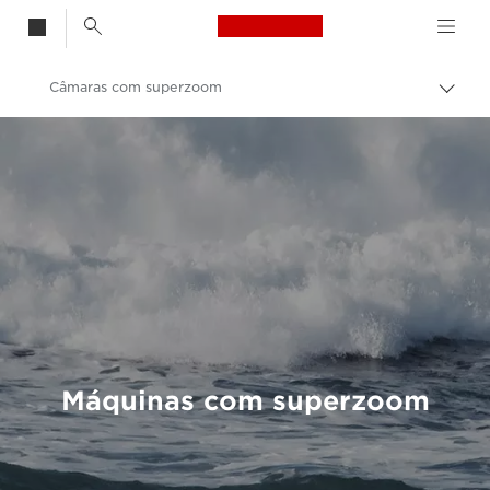
Canon Logo, back t
Câmaras com superzoom
Alter
entre
Canon
trilho
Câmaras digitais
Máquinas com superzoom