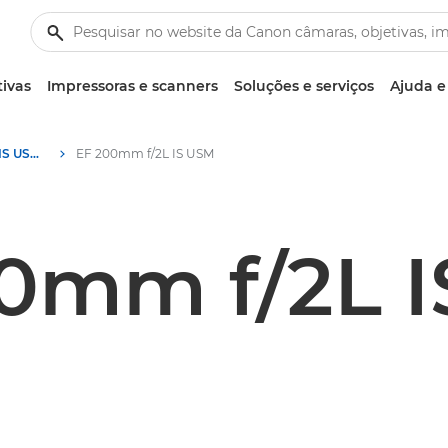
tivas
Impressoras e scanners
Soluções e serviços
Ajuda e
Canon EF 200mm f/2L IS USM - Objetivas – Objetivas para câmara e fotográficas
EF 200mm f/2L IS USM
0mm f/2L 