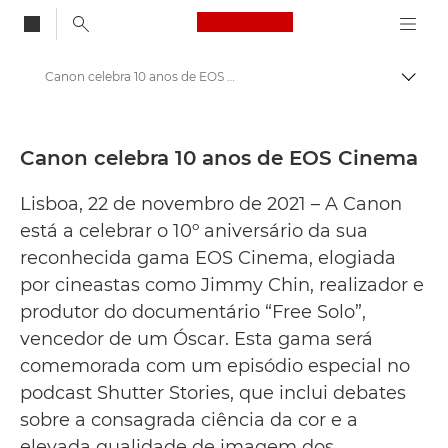
Canon Logo, back to
Canon celebra 10 anos de EOS Cinema - Centro de imprensa da Canon
Alter
Canon
Press Centre
Canon celebra 10 anos de EOS Cinema
Comunicados de imprensa – Centro de imprensa da Canon
Lisboa, 22 de novembro de 2021 – A Canon
está a celebrar o 10º aniversário da sua
reconhecida gama EOS Cinema, elogiada
por cineastas como Jimmy Chin, realizador e
produtor do documentário “Free Solo”,
vencedor de um Óscar. Esta gama será
comemorada com um episódio especial no
podcast Shutter Stories, que inclui debates
sobre a consagrada ciência da cor e a
elevada qualidade de imagem dos