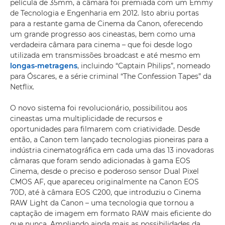
película de 35mm, a câmara foi premiada com um Emmy
de Tecnologia e Engenharia em 2012. Isto abriu portas
para a restante gama de Cinema da Canon, oferecendo
um grande progresso aos cineastas, bem como uma
verdadeira câmara para cinema – que foi desde logo
utilizada em transmissões broadcast e até mesmo em
longas-metragens
, incluindo “Captain Philips”, nomeado
para Óscares, e a série criminal “The Confession Tapes” da
Netflix.
O novo sistema foi revolucionário, possibilitou aos
cineastas uma multiplicidade de recursos e
oportunidades para filmarem com criatividade. Desde
então, a Canon tem lançado tecnologias pioneiras para a
indústria cinematográfica em cada uma das 13 inovadoras
câmaras que foram sendo adicionadas à gama EOS
Cinema, desde o preciso e poderoso sensor Dual Pixel
CMOS AF, que apareceu originalmente na Canon EOS
70D, até à câmara EOS C200, que introduziu o Cinema
RAW Light da Canon – uma tecnologia que tornou a
captação de imagem em formato RAW mais eficiente do
que nunca. Ampliando ainda mais as possibilidades da