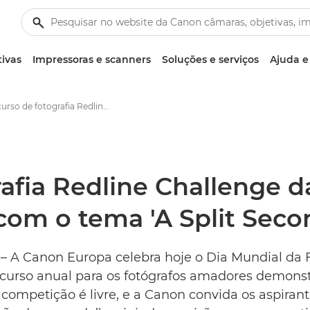
tivas
Impressoras e scanners
Soluções e serviços
Ajuda e
Concurso de fotografia Redline Challenge da Canon regressa pelo segundo ano com o tema 'A Split Second Story' - Centro de imprensa da Canon
afia Redline Challenge 
om o tema 'A Split Secon
2 – A Canon Europa celebra hoje o Dia Mundial da
curso anual para os fotógrafos amadores demonst
competição é livre, e a Canon convida os aspirantes