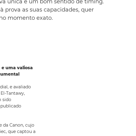
iva única e um bom sentido de timing.
à prova as suas capacidades, quer
a no momento exato.
 e uma valiosa
cumental
al, e avaliado
 El-Tantawy,
 sido
 publicado
e da Canon, cujo
piec, que captou a