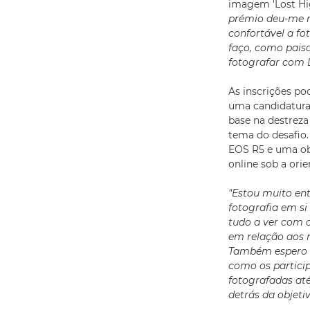
imagem 'Lost Hig
prémio deu-me m
confortável a fo
faço, como paisa
fotografar com 
As inscrições pod
uma candidatura
base na destreza
tema do desafio.
EOS R5 e uma ob
online sob a ori
"Estou muito en
fotografia em s
tudo a ver com 
em relação aos 
Também espero u
como os particip
fotografadas até
detrás da objetiv