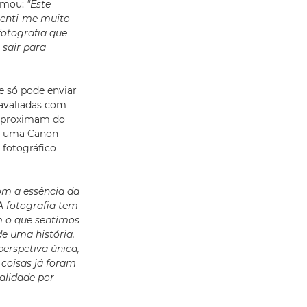
irmou:
"Este
Senti-me muito
fotografia que
 sair para
te só pode enviar
 avaliadas com
e aproximam do
rá uma Canon
fotográfico
om a essência da
“A fotografia tem
 o que sentimos
e uma história.
erspetiva única,
 coisas já foram
alidade por