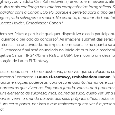
hway', do viaduto Črni Kal (Eslovénia) envolto em nevoeiro, af
uito mais confiança nas minhas competências fotográficas. 
tografar com a Canon EOS R5, porque é perfeita para o tipo de 
gens, vida selvagem e macro. No entanto, o melhor de tudo foi
Lorenz Holder, Embaixador Canon."
em ser feitas a partir de qualquer dispositivo e cada participan
1
 durante o período do concurso
. As imagens submetidas serão
 técnica, na criatividade, no impacto emocional e no quanto s
 O vencedor final será anunciado no início de outubro e recebe
jetiva Canon RF 24-70mm F2.8L IS USM, bem como um desafio 
entação de Laura El-Tantawy.
tusiasmada com o tema deste ano, uma vez que se relaciona c
i mesma,”
comentou
Laura El-Tantawy, Embaixadora Canon
. 
captar emoções poderosas, connosco enquanto humanos e com
momentos que vivemos. Enquanto jurada, vou estar à procura d
m elemento de surpresa; mas, acima de tudo, quero ver uma p
antes veem o mundo através dos seus próprios olhos. Todas as
 um certo ponto, por isso o que realmente quero ver é a person
a".