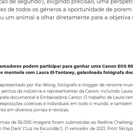
ção de segundo’), exigindo precisão, uma perspet
es de todos os géneros a oportunidade de porem 
u um animal a olhar diretamente para a objetiv
 amadores podem participar para ganhar uma Canon EOS R5
e mentoria com Laura El-Tantawy, galardoada fotógrafa do
apresentado por Kai Wong, fotógrafo e vlogger de renome mundi
 peritos da indústria e representantes da Canon, incluindo Laura
grafa documental e Embaixadora Canon. O trabalho de Laura tem
exposições coletivas e individuais em todo o mundo, e também
te em diversos jornais e revistas.
 mais de 36.000 imagens foram submetidas ao Redline Challeng
n the Dark’ (‘Luz na Escuridão’). O vencedor de 2021, Piotr Skrzy