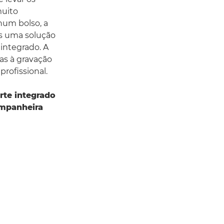
muito
num bolso, a
s uma solução
integrado. A
as à gravação
rofissional.
rte integrado
ompanheira