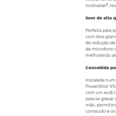
5
inclinadas
, r
Som de alta q
Perfeita para 
com dois grand
de redução de 
de microfone o
melhorando ai
Concebida pa
Instalada num 
PowerShot V10
com um ecrã tá
para se gravar
mão, permitind
conteúdo e os 