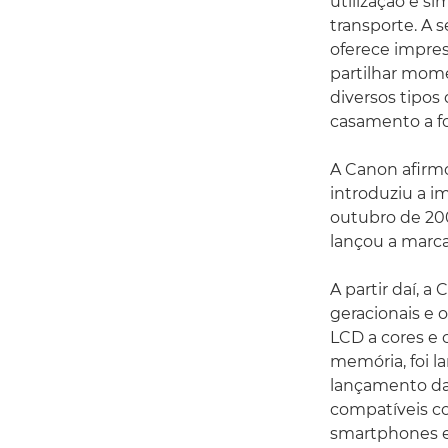
utilização é s
transporte. A 
oferece impress
partilhar mom
diversos tipos
casamento a fo
A Canon afirm
introduziu a i
outubro de 20
lançou a marc
A partir daí, 
geracionais e
LCD a cores e 
memória, foi 
lançamento da
compatíveis c
smartphones e