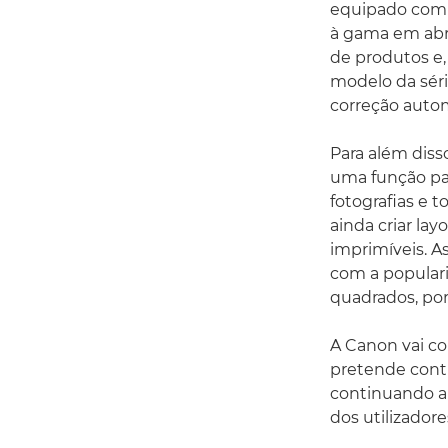
equipado com u
à gama em abri
de produtos e
modelo da séri
correção autom
Para além diss
uma função par
fotografias e t
ainda criar la
imprimíveis. 
com a popular
quadrados, por
A Canon vai con
pretende contri
continuando a
dos utilizadore