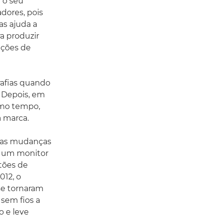
 o seu
dores, pois
as ajuda a
a produzir
ações de
rafias quando
. Depois, em
smo tempo,
 marca.
m as mudanças
m um monitor
rtões de
012, o
se tornaram
sem fios a
 e leve