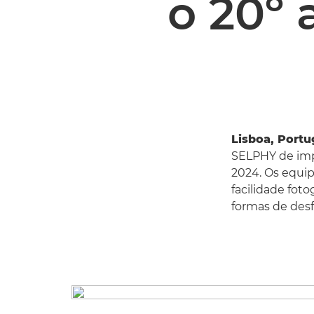
o 20º 
Lisboa, Portug
SELPHY de impr
2024. Os equi
facilidade fot
formas de desf