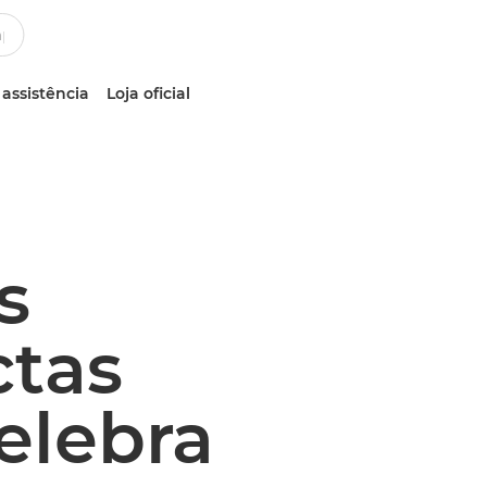
 assistência
Loja oficial
s
ctas
elebra