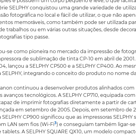
imples e possuem um corpo pequeno e leve, o que facilita
série SELPHY conquistou uma grande variedade de utiliza
ão fotográfica no local e fácil de utilizar, o que não apen
entos memoráveis, como também pode ser utilizada par
 de trabalhos ou em várias outras situações, desde decor
tografias tipo passe.
ou-se como pioneira no mercado da impressão de fotog
mpressora de sublimação de tinta CP-10 em abril de 2001
04, lançou a SELPHY CP500 e a SELPHY CP400. Ao me
a SELPHY, integrando o conceito do produto no nome da
a Canon continuou a desenvolver produtos alinhados co
 os avanços tecnológicos. A SELPHY CP710, equipada co
capaz de imprimir fotografias diretamente a partir de ca
lançada em setembro de 2005. Depois, em setembro de 2
 SELPHY CP900 significou que as impressoras SELPHY 
3
om LAN sem fios (Wi-Fi
) e conseguiam também ligar-se 
 tablets. A SELPHY SQUARE QX10, um modelo compacto