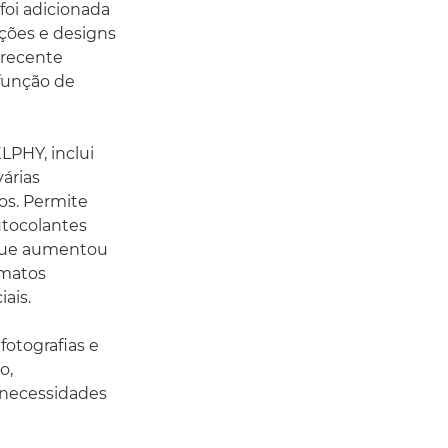
foi adicionada
ções e designs
 recente
 função de
LPHY, inclui
árias
bos. Permite
utocolantes
 que aumentou
rmatos
ais.
fotografias e
o,
 necessidades