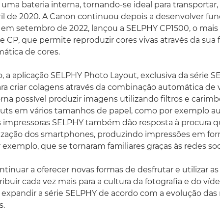
ma bateria interna, tornando-se ideal para transportar, 
l de 2020. A Canon continuou depois a desenvolver fun
, em setembro de 2022, lançou a SELPHY CP1500, o mais
e CP, que permite reproduzir cores vivas através da sua
ática de cores.
o, a aplicação SELPHY Photo Layout, exclusiva da série SE
a criar colagens através da combinação automática de v
orna possível produzir imagens utilizando filtros e carim
youts em vários tamanhos de papel, como por exemplo a
As impressoras SELPHY também dão resposta à procura
ização dos smartphones, produzindo impressões em fo
 exemplo, que se tornaram familiares graças às redes soci
tinuar a oferecer novas formas de desfrutar e utilizar as 
buir cada vez mais para a cultura da fotografia e do víde
 expandir a série SELPHY de acordo com a evolução das
s.