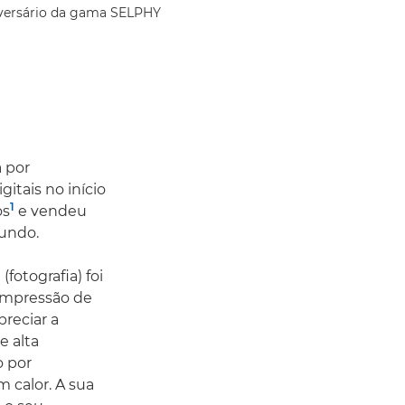
iversário da gama SELPHY
 por
itais no início
1
os
e vendeu
undo.
fotografia) foi
 impressão de
preciar a
e alta
o por
m calor. A sua