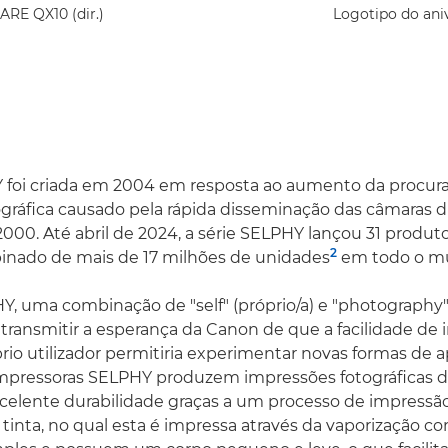
RE QX10 (dir.)
Logotipo do an
Y foi criada em 2004 em resposta ao aumento da procura
gráfica causado pela rápida disseminação das câmaras dig
000. Até abril de 2024, a série SELPHY lançou 31 produt
2
inado de mais de 17 milhões de unidades
em todo o m
 uma combinação de "self" (próprio/a) e "photography" (
 transmitir a esperança da Canon de que a facilidade de
prio utilizador permitiria experimentar novas formas de a
 impressoras SELPHY produzem impressões fotográficas d
celente durabilidade graças a um processo de impressã
tinta, no qual esta é impressa através da vaporização co