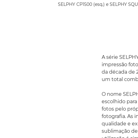
SELPHY CP1500 (esq.) e SELPHY SQUA
A série SELPH
impressão foto
da década de 2
um total comb
O nome SELPHY,
escolhido para
fotos pelo pró
fotografia. As
qualidade e ex
sublimação de 