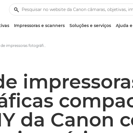
tivas
Impressoras e scanners
Soluções e serviços
Ajuda e
Série de impressoras fotográficas compactas SELPHY da Canon celebra o 20º aniversário - Centro de imprensa da Canon
de impressora
ráficas compa
Y da Canon c