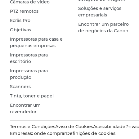
Câmaras de vídeo
Soluções e serviços
PTZ remotos
empresariais
Ecrãs Pro
Encontrar um parceiro
Objetivas
de negócios da Canon
Impressoras para casa e
pequenas empresas
Impressoras para
escritório
Impressoras para
produção
Scanners
Tinta, toner e papel
Encontrar um
revendedor
Termos e Condições
Aviso de Cookies
Acessibilidade
Priva
Empresas: onde comprar
Definições de cookies