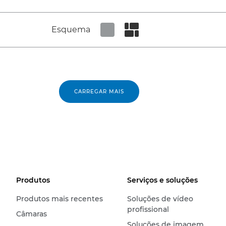
Esquema
Set tiled view
Set masonry view
CARREGAR MAIS
Produtos
Serviços e soluções
Produtos mais recentes
Soluções de vídeo
profissional
Câmaras
Soluções de imagem