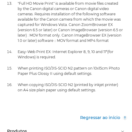
"Full HD Movie Print" is available from movie files created
by the Canon digital cameras or Canon digital video
cameras. Requires installation of the following software
available for the Canon camera from which the movie was
captured for Windows Vista. Canon ZoomBrowser EX
(version 6.5 or later) or Canon ImageBrowser (version 6.5 or
later) : MOV format only. Canon ImageBrowser EX (version
1.0 or later) software：MOV format and MP4 format
Easy-Web Print EX: Internet Explorer 8, 9, 10 and 11*(for
Windows) is required.
When printing ISO/JIS-SCID N2 pattern on 10x15cm Photo
Paper Plus Glossy II using default settings.
When copying ISO/JIS-SCID N2 (printed by inkjet printer)
on A4 size plain paper using default settings.
Regressar ao início
Produtos