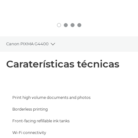
Canon PIXMA G4400
Toggle breadcrumbs
Descrição geral
Caraterísticas técnicas
Suporte
COMPRAR TINTEIROS
Print high volume documents and photos
Borderless printing
Front-facing refillable ink tanks
Wi-Fi connectivity