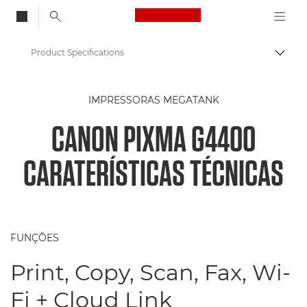
Canon Logo, back to
Product Specifications
Alter
Canon
IMPRESSORAS MEGATANK
Impressoras Canon
CANON PIXMA G4400
PIXMA G4400
CARATERÍSTICAS TÉCNICAS
FUNÇÕES
Print, Copy, Scan, Fax, Wi-
Fi + Cloud Link