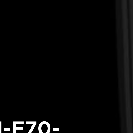
-E70-