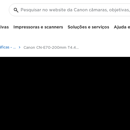
ivas
Impressoras e scanners
Soluções e serviços
Ajuda e
Objetivas cinematográficas - Objetivas 4K
Canon CN-E70-200mm T4.4 L IS - Cinema lenses - 4K Lenses