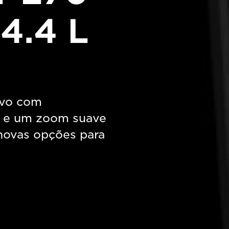
4.4 L
rvo com
a e um zoom suave
 novas opções para