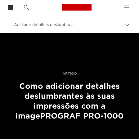
Canon Logo, back t
Adicione detalhes deslumbrantes às suas impressões com a imagePROGRAF PRO-1000
Alter
entre
Canon
trilho
Fotografia e vídeo profissional
Histórias
ARTIGO
Como adicionar detalhes
deslumbrantes às suas
impressões com a
imagePROGRAF PRO-1000