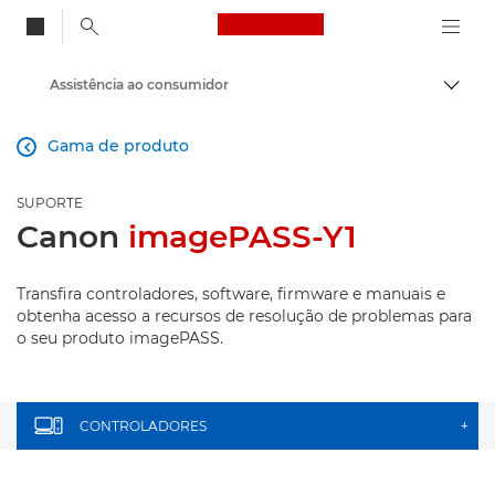
Canon Logo, back to
Assistência ao consumidor
Alter
Canon
Gama de produto

SUPORTE
Canon
imagePASS-Y1
Transfira controladores, software, firmware e manuais e
obtenha acesso a recursos de resolução de problemas para
o seu produto imagePASS.
CONTROLADORES
+