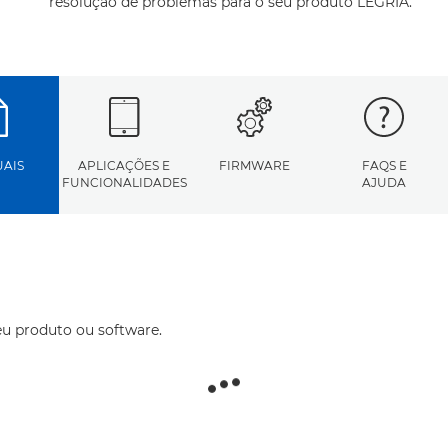
resolução de problemas para o seu produto LEGRIA.
AIS
APLICAÇÕES E
FIRMWARE
FAQS E
FUNCIONALIDADES
AJUDA
eu produto ou software.