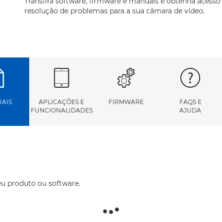
Transfira software, firmware e manuais e obtenha acesso
resolução de problemas para a sua câmara de vídeo.
AIS
APLICAÇÕES E
FIRMWARE
FAQS E
FUNCIONALIDADES
AJUDA
eu produto ou software.