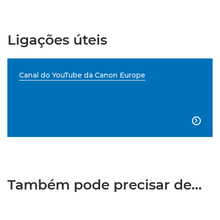
Ligações úteis
Canal do YouTube da Canon Europe

Também pode precisar de...