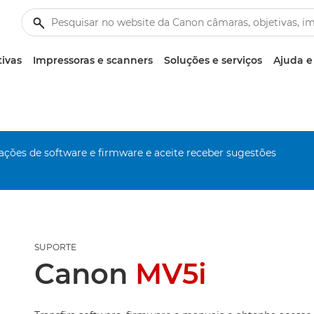
tivas
Impressoras e scanners
Soluções e serviços
Ajuda e
zações de software e firmware e aceite receber sugestões
SUPORTE
Canon
MV5i