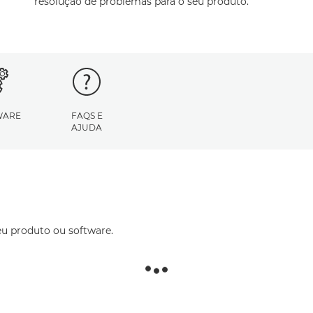
resolução de problemas para o seu produto.
WARE
FAQS E
AJUDA
eu produto ou software.