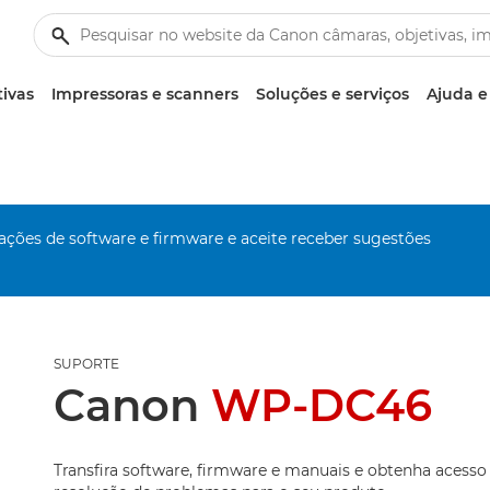
tivas
Impressoras e scanners
Soluções e serviços
Ajuda e
zações de software e firmware e aceite receber sugestões
SUPORTE
Canon
WP-DC46
Transfira software, firmware e manuais e obtenha acesso