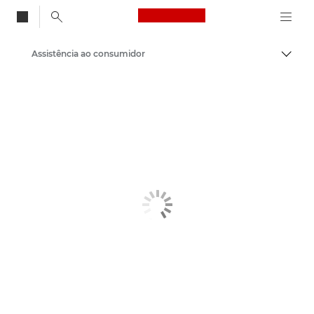
Canon Logo, back to
Assistência ao consumidor
Alter
Canon