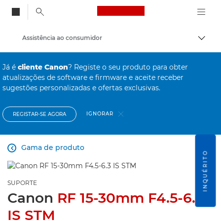
Canon Logo, back to
Assistência ao consumidor
Alter
Canon
Já é
cliente Canon
? Registe o seu produto para obter
atualizações de software e firmware e aceite receber
sugestões personalizadas e ofertas exclusivas.
IGNORAR
REGISTAR-SE AGORA
Gama de produto

INQUÉRITO
SUPORTE
Canon
RF 15-30mm F4.5-6.3
IS STM