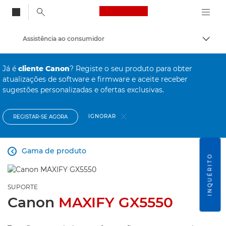
Canon Logo, back to
Assistência ao consumidor
Alter
Canon
Já é
cliente Canon
? Registe o seu produto para obter
atualizações de software e firmware e aceite receber
sugestões personalizadas e ofertas exclusivas.
IGNORAR
REGISTAR-SE AGORA
Gama de produto

INQUÉRITO
SUPORTE
Canon
MAXIFY GX5550