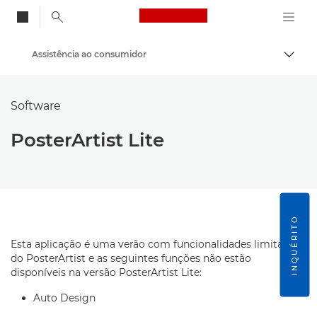
Canon Logo, back to
Assistência ao consumidor
Alter
Canon
Software
PosterArtist Lite
INQUÉRITO
Esta aplicação é uma verão com funcionalidades limitadas
do PosterArtist e as seguintes funções não estão
disponíveis na versão PosterArtist Lite:
Auto Design