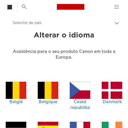
Canon Logo, back t
Selector de país
Alter
entre
Canon
Alterar o idioma
trilho
Assistência ao consumidor
Assistência para o seu produto Canon em toda a
Europa.
België
Belgique
Česká
Danmark
republika