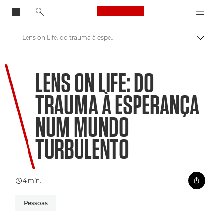
Canon Logo, back to
Lens on Life: do trauma à esperança num mundo turbulento
Alter
Canon
LENS ON LIFE: DO
Bem-vindo(a) ao VIEW
TRAUMA À ESPERANÇA
NUM MUNDO
TURBULENTO
4 mín.
Pessoas