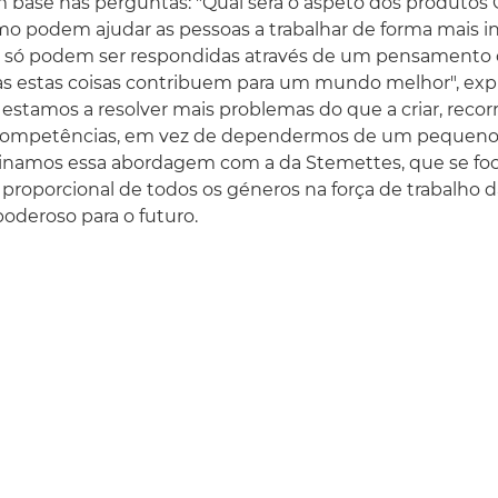
 base nas perguntas: "Qual será o aspeto dos produtos
mo podem ajudar as pessoas a trabalhar de forma mais in
 só podem ser respondidas através de um pensamento cri
as estas coisas contribuem para um mundo melhor", exp
 estamos a resolver mais problemas do que a criar, reco
competências, em vez de dependermos de um pequeno 
amos essa abordagem com a da Stemettes, que se foc
proporcional de todos os géneros na força de trabalho d
oderoso para o futuro.