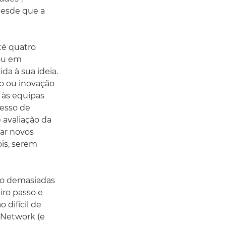
desde que a
té quatro
ou em
ida à sua ideia.
o ou inovação
 às equipas
cesso de
avaliação da
iar novos
is, serem
omo demasiadas
iro passo e
difícil de
 Network (e