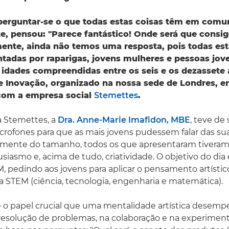
 perguntar-se o que todas estas coisas têm em comu
, pensou: "Parece fantástico! Onde será que consig
mente, ainda não temos uma resposta, pois todas es
ntadas por raparigas, jovens mulheres e pessoas jov
 idades compreendidas entre os seis e os dezassete 
e Inovação, organizado na nossa sede de Londres, 
com a empresa social
Stemettes
.
a Stemettes, a
Dra. Anne-Marie Imafidon, MBE
, teve de 
crofones para que as mais jovens pudessem falar das suas
mente do tamanho, todos os que apresentaram tiver
siasmo e, acima de tudo, criatividade. O objetivo do dia 
M, pedindo aos jovens para aplicar o pensamento artístic
 STEM (ciência, tecnologia, engenharia e matemática).
e o papel crucial que uma mentalidade artística desem
resolução de problemas, na colaboração e na experimenta