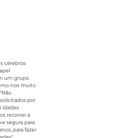
us cérebros
apel
tem um grupo
tramo-nos muito
 "Não
olicitados por
m idades
s recorrer à
 e segura para
nos, para fazer
ades",