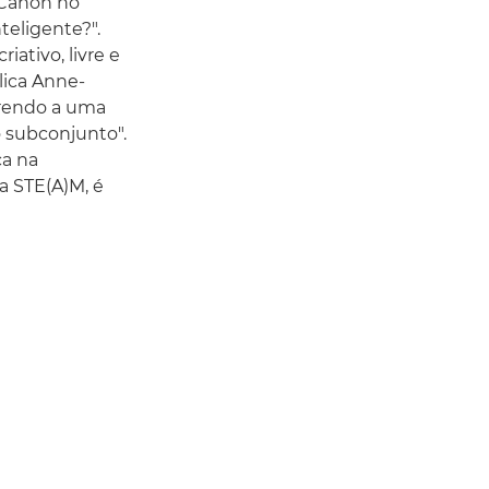
 Canon no
teligente?".
ativo, livre e
lica Anne-
rrendo a uma
subconjunto".
a na
a STE(A)M, é