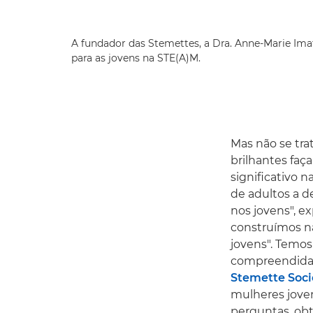
A fundador das Stemettes, a Dra. Anne-Marie Ima
para as jovens na STE(A)M.
Mas não se tra
brilhantes fa
significativo 
de adultos a d
nos jovens", e
construímos n
jovens". Temos
compreendidas 
Stemette Soci
mulheres joven
perguntas, ob