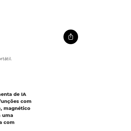
menta de IA
tifunções com
e, magnético
m uma
ra com