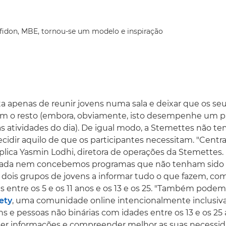
fidon, MBE, tornou-se um modelo e inspiração
ta apenas de reunir jovens numa sala e deixar que os se
çam o resto (embora, obviamente, isto desempenhe um p
nas atividades do dia). De igual modo, a Stemettes não 
ecidir aquilo de que os participantes necessitam. "Cen
xplica Yasmin Lodhi, diretora de operações da Stemettes.
ada nem concebemos programas que não tenham sido s
 dois grupos de jovens a informar tudo o que fazem, co
entre os 5 e os 11 anos e os 13 e os 25. "Também podemo
ety
, uma comunidade online intencionalmente inclusiva
s e pessoas não binárias com idades entre os 13 e os 25 a
ter informações e compreender melhor as suas necessid