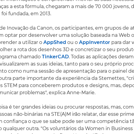
aças a esta fórmula, chegaram a mais de 70 000 jovens, 
 foi fundada, em 2013.
 de Inovação da Canon, os participantes, em grupos de a
m optar por desenvolver uma solução baseada na Web 
render a utilizar o
AppShed
ou o
AppInventor
para dar v
her a rota dos desenhos 3D e concretizar o seu produt
rograma chamado
TinkerCAD
. Todas as aplicações deram
isualizarem as suas ideias, tanto para o seu próprio pro
to como numa sessão de apresentação para o painel de 
outra parte importante da experiência da Stemettes, "cr
 STEM para conceberem produtos e designs, mas, depo
unicar problemas", explica Anne-Marie.
sa é ter grandes ideias ou procurar respostas, mas, c
soas não-binárias na STE(A)M irão relatar, dar esse prime
confiança o que se sabe pode ser uma competência tão 
 qualquer outra. "Os voluntários da Women in Business