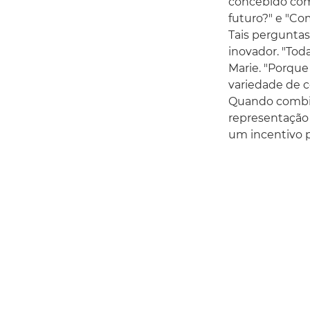
concebido com
futuro?" e "Co
Tais perguntas
inovador. "Tod
Marie. "Porque
variedade de 
Quando combin
representação 
um incentivo p