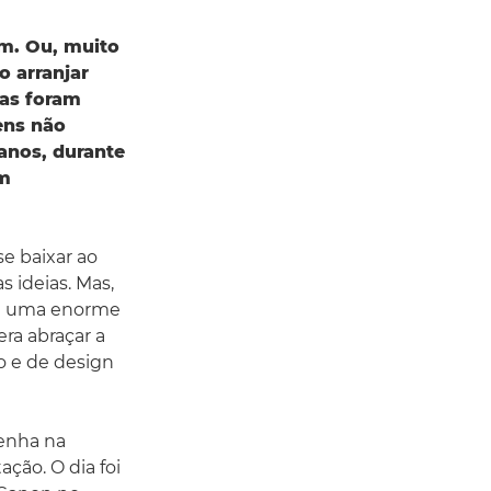
m. Ou, muito
o arranjar
tas foram
ens não
anos, durante
em
se baixar ao
 ideias. Mas,
am uma enorme
era abraçar a
o e de design
penha na
ção. O dia foi