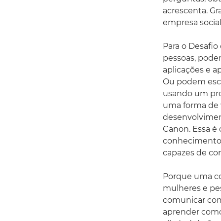
acrescenta. Gr
empresa social
Para o Desafio
pessoas, pode
aplicações e ap
Ou podem escol
usando um p
uma forma de v
desenvolvimen
Canon. Essa é 
conhecimentos
capazes de com
Porque uma coi
mulheres e pes
comunicar com 
aprender como