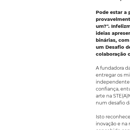
Pode estar a
provavelmente
um?". Infeliz
ideias aprese
binárias, com
um Desafio d
colaboração 
A fundadora d
entregar os mi
independente
confiança, entu
arte na STE(A)
num desafio da
Isto reconhec
inovação e na 