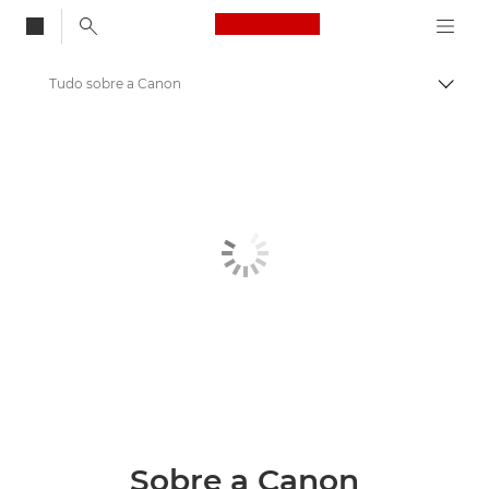
Canon Logo, back to
Tudo sobre a Canon
Alter
Canon
Sobre nós
Sobre a Canon