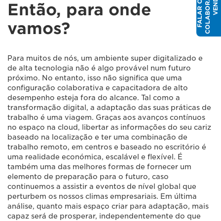
E
F
A
L
A
R
C
O
U
M
C
O
L
A
B
O
R
A
D
O
R
D
V
E
N
D
A
M
S
Então, para onde
vamos?
Para muitos de nós, um ambiente super digitalizado e
de alta tecnologia não é algo provável num futuro
próximo. No entanto, isso não significa que uma
configuração colaborativa e capacitadora de alto
desempenho esteja fora do alcance. Tal como a
transformação digital, a adaptação das suas práticas de
trabalho é uma viagem. Graças aos avanços contínuos
no espaço na cloud, libertar as informações do seu cariz
baseado na localização e ter uma combinação de
trabalho remoto, em centros e baseado no escritório é
uma realidade económica, escalável e flexível. É
também uma das melhores formas de fornecer um
elemento de preparação para o futuro, caso
continuemos a assistir a eventos de nível global que
perturbem os nossos climas empresariais. Em última
análise, quanto mais espaço criar para adaptação, mais
capaz será de prosperar, independentemente do que