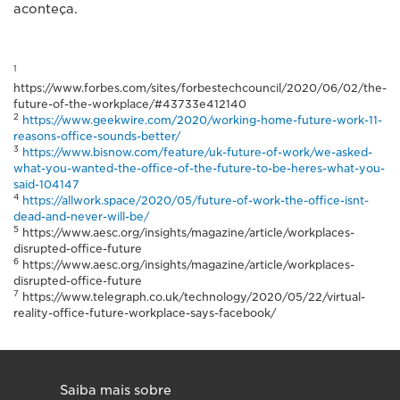
aconteça.
1
https://www.forbes.com/sites/forbestechcouncil/2020/06/02/the-
future-of-the-workplace/#43733e412140
2
https://www.geekwire.com/2020/working-home-future-work-11-
reasons-office-sounds-better/
3
https://www.bisnow.com/feature/uk-future-of-work/we-asked-
what-you-wanted-the-office-of-the-future-to-be-heres-what-you-
said-104147
4
https://allwork.space/2020/05/future-of-work-the-office-isnt-
dead-and-never-will-be/
5
https://www.aesc.org/insights/magazine/article/workplaces-
disrupted-office-future
6
https://www.aesc.org/insights/magazine/article/workplaces-
disrupted-office-future
7
https://www.telegraph.co.uk/technology/2020/05/22/virtual-
reality-office-future-workplace-says-facebook/
Saiba mais sobre