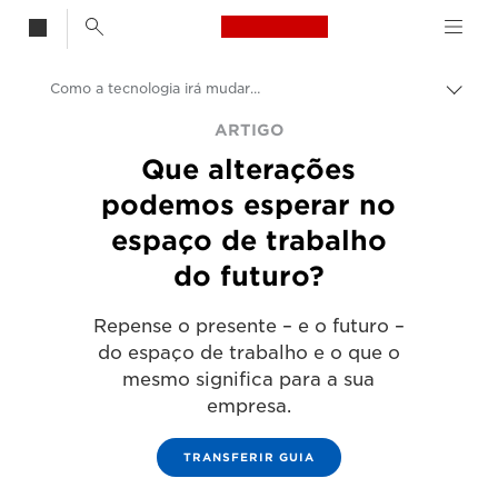
Canon Logo, back t
Como a tecnologia irá mudar o local de trabalho no futuro
Alter
Canon
ARTIGO
Que alterações
Soluções e serviços
podemos esperar no
Informações
espaço de trabalho
Artigos empresariais e profissionais
do futuro?
Repense o presente – e o futuro –
do espaço de trabalho e o que o
mesmo significa para a sua
empresa.
TRANSFERIR GUIA