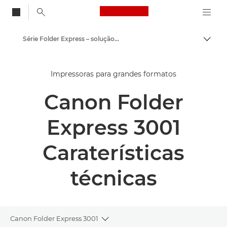
Canon Logo, back to
Série Folder Express – solução de dobragem completa totalmente integrada
Alter
Canon
Impressoras para grandes formatos
Soluções e serviços
Canon Folder
Produtos empresariais
Opções de finalização de impressão
Express 3001
Caraterísticas
técnicas
Canon Folder Express 3001
Toggle breadcrumbs