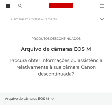
Canon Logo, back to
Câmaras mirrorless – Câmaras compactas
Alter
Canon
Câmaras digitais
PRODUTOS DESCONTINUADOS
Arquivo de câmaras EOS M
Procura obter informações ou assistência
relativamente à sua câmara Canon
descontinuada?
Arquivo de câmaras EOS M
ARQUIVO DE CÂMARAS MIRRORLESS EOS M