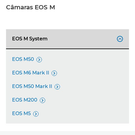
Câmaras EOS M
DESCUBRA O SISTEMA EOS R
SELETOR DE CÂMARAS
EOS M System

ASSISTÊNCIA
EOS M50

EOS M6 Mark II

EOS M50 Mark II

EOS M200

EOS M5
