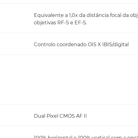
Equivalente a 1,0x da distância focal da ob
objetivas RF-S e EF-S.
Controlo coordenado OIS X IBIS/digital
Dual Pixel CMOS AF II
100% horizontal e 100% vertical com a op