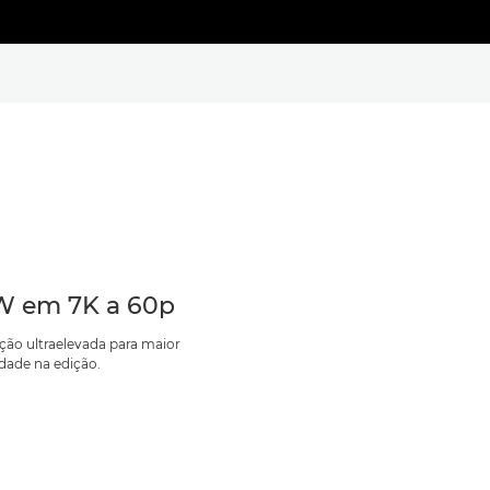
 em 7K a 60p
ção ultraelevada para maior
lidade na edição.