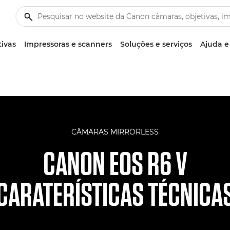
tivas
Impressoras e scanners
Soluções e serviços
Ajuda e
CÂMARAS MIRRORLESS
CANON EOS R6 V
CARATERÍSTICAS TÉCNICA