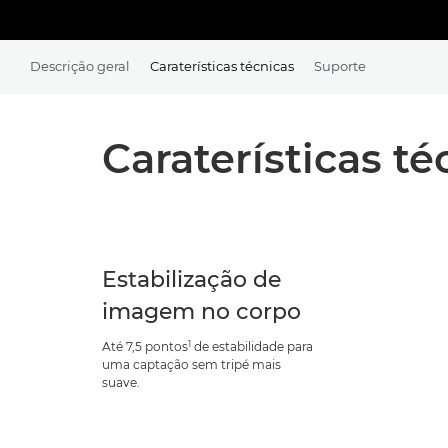
Descrição geral
Caraterísticas técnicas
Suporte
Caraterísticas té
Estabilização de
imagem no corpo
1
Até 7,5 pontos
de estabilidade para
uma captação sem tripé mais
suave.