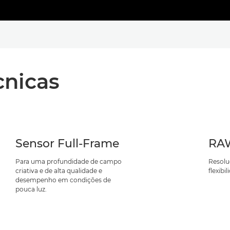
cnicas
Sensor Full-Frame
RAW
Para uma profundidade de campo
Resolu
criativa e de alta qualidade e
flexibi
desempenho em condições de
pouca luz.