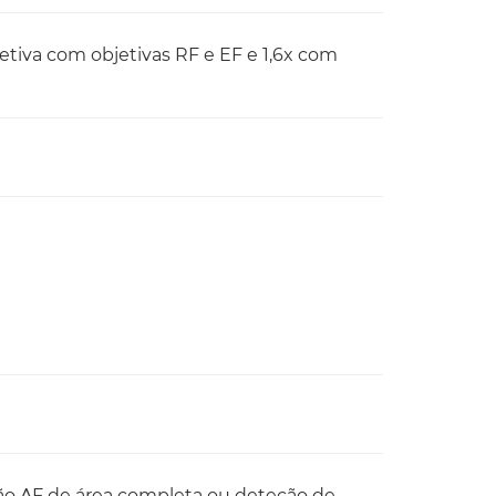
jetiva com objetivas RF e EF e 1,6x com
ção AF de área completa ou deteção de