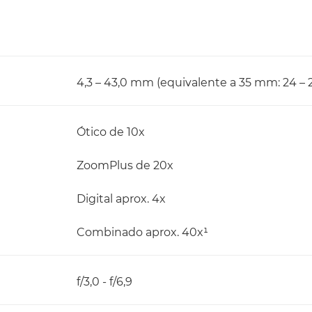
4,3 – 43,0 mm (equivalente a 35 mm: 24 
Ótico de 10x
ZoomPlus de 20x
Digital aprox. 4x
Combinado aprox. 40x¹
f/3,0 - f/6,9