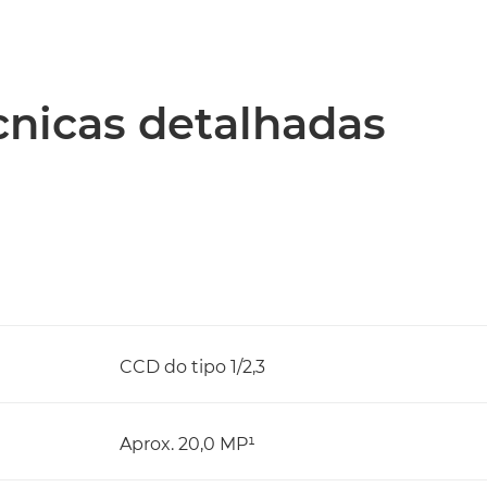
écnicas detalhadas
CCD do tipo 1/2,3
Aprox. 20,0 MP¹