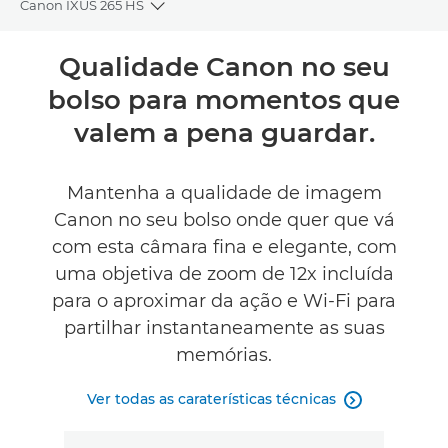
Canon IXUS 265 HS
Toggle breadcrumbs
Descrição geral
Qualidade Canon no seu
bolso para momentos que
Caraterísticas técnicas
valem a pena guardar.
Comentários
Mantenha a qualidade de imagem
Canon no seu bolso onde quer que vá
com esta câmara fina e elegante, com
uma objetiva de zoom de 12x incluída
para o aproximar da ação e Wi-Fi para
partilhar instantaneamente as suas
memórias.
Ver todas as caraterísticas técnicas
