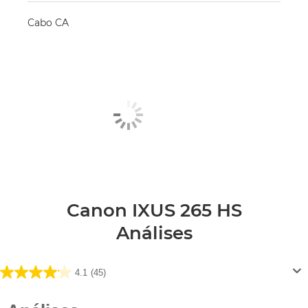
Cabo CA
Canon IXUS 265 HS
Análises
4.1
(45)
4.1
em
5