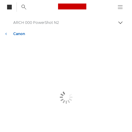
Canon Logo, back to
ARCH 000 PowerShot N2
Alter
Canon