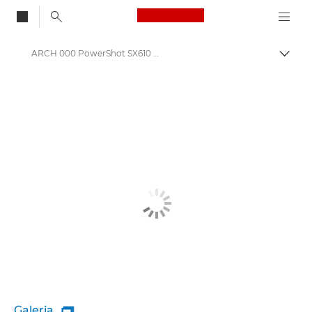
Canon Logo, back to
ARCH 000 PowerShot SX610 HS
Alter
Canon
Galeria
