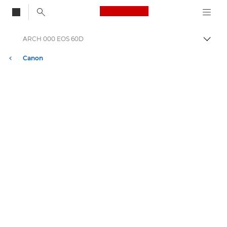
Canon Logo, back to
ARCH 000 EOS 60D
Alter
Canon