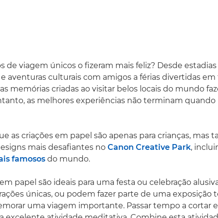
e viagem únicos o fizeram mais feliz? Desde estadias 
 e aventuras culturais com amigos a férias divertidas em 
, as memórias criadas ao visitar belos locais do mundo f
ntanto, as melhores experiências não terminam quando 
ue as criações em papel são apenas para crianças, mas 
designs mais desafiantes no
Canon Creative Park
, incl
is famosos
do mundo.
s em papel são ideais para uma festa ou celebração alusiv
orações únicas, ou podem fazer parte de uma exposição
emorar uma viagem importante. Passar tempo a cortar e
excelente atividade meditativa. Combine esta ativid