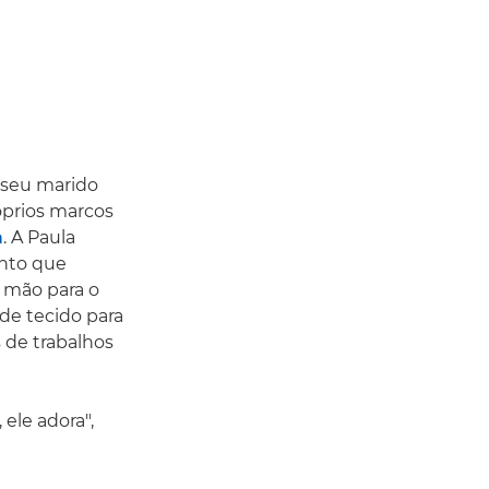
o seu marido
óprios marcos
a
. A Paula
ento que
à mão para o
de tecido para
s de trabalhos
ele adora",