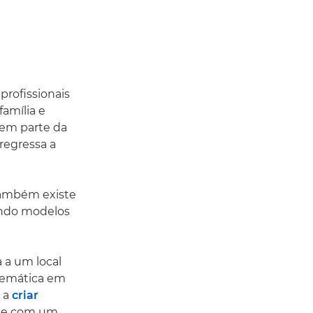
profissionais
família e
azem parte da
regressa a
também existe
uindo modelos
a a um local
 temática em
 a
criar
ade com um