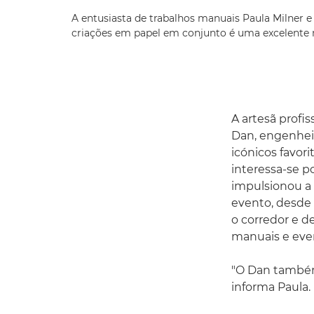
A entusiasta de trabalhos manuais Paula Milner 
criações em papel em conjunto é uma excelente m
A artesã profi
Dan, engenheir
icónicos favo
interessa-se p
impulsionou a 
evento, desde 
o corredor e de
manuais e eve
"O Dan também 
informa Paula.