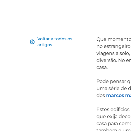
Voltar a todos os
Que momentos d

artigos
no estrangeiro
viagens a solo
diversão. No e
casa.
Pode pensar q
uma série de 
dos
marcos ma
Estes edifício
que exija dec
casa para com
também é uma 