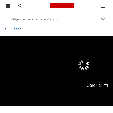
Canon Logo, back to
Objetivas para câmaras Canon
Alter
Canon
Galeria
