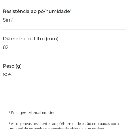
1
Resistência ao pó/humidade
Sim¹
Diâmetro do filtro (mm)
82
Peso (g)
805
¹ Focagem Manual contínua
¹ As objetivas resistentes ao pó/humidade estão equipadas com
um anel de borracha no encaixe da objetiva que poderá