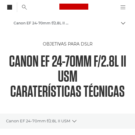
Canon Logo, back to
Canon EF 24-70mm f/2.8L II USM - Objetivas – Objetivas para câmara e fotográficas
Alter
Canon
OBJETIVAS PARA DSLR
Objetivas para câmaras Canon
CANON EF 24-70MM F/2.8L II
USM
CARATERÍSTICAS TÉCNICAS
Canon EF 24-70mm f/2.8L II USM
Toggle breadcrumbs