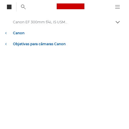
Canon Logo, back to
Canon EF 300mm f/4L IS USM - Objetivas – Objetivas para câmara e fotográficas
Alter
Canon
Objetivas para câmaras Canon