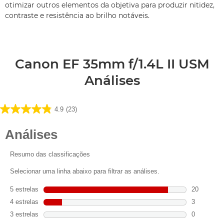
otimizar outros elementos da objetiva para produzir nitidez,
contraste e resistência ao brilho notáveis.
Canon EF 35mm f/1.4L II USM
Análises
4.9
(23)
4.9
em
5
estrelas.
23
análises