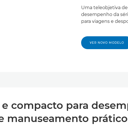
Uma teleobjetiva d
desempenho da série
para viagens e despo
VER NOVO MODELO
 e compacto para desemp
e manuseamento prático