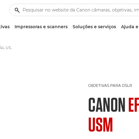
tivas
Impressoras e scanners
Soluções e serviços
Ajuda e
Canon EF 70-200mm f/4L USM - Objetivas – Objetivas para câmara e fotográficas
OBJETIVAS PARA DSLR
CANON
E
USM