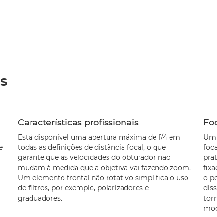
as
Características profissionais
Fo
Está disponível uma abertura máxima de f/4 em
Um 
e
todas as definições de distância focal, o que
foc
garante que as velocidades do obturador não
pra
mudam à medida que a objetiva vai fazendo zoom.
fix
Um elemento frontal não rotativo simplifica o uso
o p
de filtros, por exemplo, polarizadores e
dis
graduadores.
tor
mod