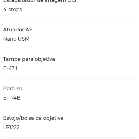
Estabilizador de imagem OIS
4-stops
Atuador AF
Nano USM
Tampa para objetiva
E-67II
Para-sol
ET-74B
Estojo/bolsa da objetiva
LP1222